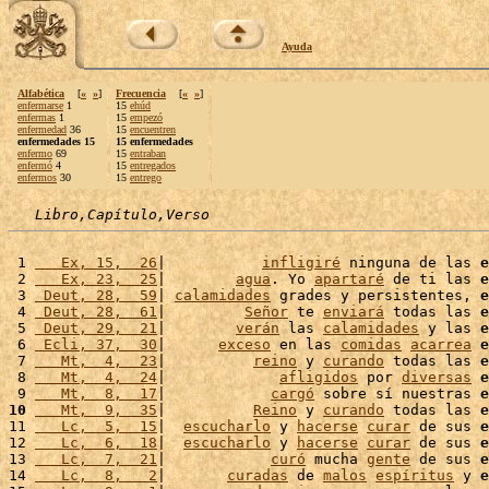
Ayuda
Alfabética
[
«
»
]
Frecuencia
[
«
»
]
enfermarse
1
15
ehúd
enfermas
1
15
empezó
enfermedad
36
15
encuentren
enfermedades 15
15 enfermedades
enfermo
69
15
entraban
enfermó
4
15
entregados
enfermos
30
15
entrego
Libro,Capítulo,Verso
 1 
   Ex, 15,  26
|           
infligiré
 ninguna de las 
e
 2 
   Ex, 23,  25
|        
agua
. Yo 
apartaré
 de ti las 
e
 3 
 Deut, 28,  59
| 
calamidades
 grades y persistentes, 
e
 4 
 Deut, 28,  61
|         
Señor
 te 
enviará
 todas las 
e
 5 
 Deut, 29,  21
|        
verán
 las 
calamidades
 y las 
e
 6 
 Ecli, 37,  30
|      
exceso
 en las 
comidas
acarrea
e
 7 
   Mt,  4,  23
|          
reino
 y 
curando
 todas las 
e
 8 
   Mt,  4,  24
|             
afligidos
 por 
diversas
e
 9 
   Mt,  8,  17
|            
cargó
 sobre sí nuestras 
e
10
   Mt,  9,  35
|          
Reino
 y 
curando
 todas las 
e
11 
   Lc,  5,  15
|  
escucharlo
 y 
hacerse
curar
 de sus 
e
12 
   Lc,  6,  18
|  
escucharlo
 y 
hacerse
curar
 de sus 
e
13 
   Lc,  7,  21
|            
curó
 mucha 
gente
 de sus 
e
14 
   Lc,  8,   2
|       
curadas
 de 
malos
espíritus
 y 
e