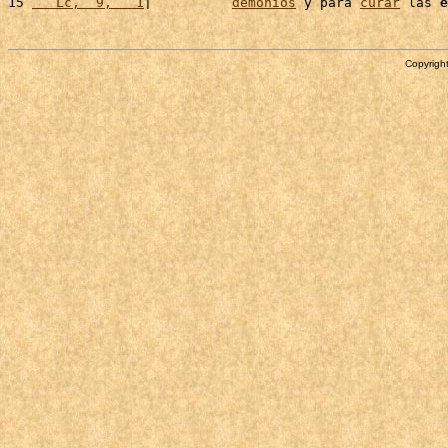
15 
   Lc,  9,   1
|          
demonios
 y para 
curar
 las 
e
Copyright