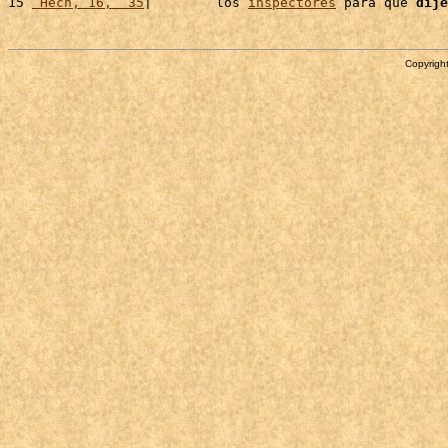
15 
 Hech, 16,  35
|        los 
inspectores
 para que 
dije
Copyright