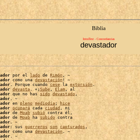
Biblia
IntraText - Concordancias
devastador
ador
 por el 
lado
 de 
Rimón
, ~

ador
 como una 
devastación
! ~

ador
. Porque cuando 
cese
 la 
extorsión
.

ador
devasta
. «¡
Sube
, 
Elam
, al

ador
 que no has 
sido
devastado
,

ador
. ~

ador
 en 
pleno
mediodía
; 
hice
ador
ocupará
 cada 
ciudad
, ni

ador
 de 
Moab
subió
ador
 de 
Moab
 ha 
subido
 contra

ador
. ~

ador
: sus 
guerreros
son
capturados
,

ador
 como una 
devastación
. ~

ador
. ~
