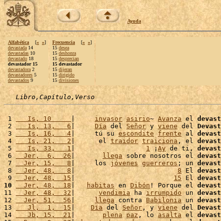
Ayuda
Alfabética
[
«
»
]
Frecuencia
[
«
»
]
devastada
14
15
desea
devastadas
10
15
deshonra
devastado
18
15
desprecian
devastador 15
15 devastador
devastadora
2
15
dijeran
devastadores
5
15
dirigido
devastados
9
15
divisiones
Libro,Capítulo,Verso
 1 
   Is, 10     
|     
invasor
asirio
~ 
Avanza
 el 
devast
 2 
   Is, 13,   6
|     
Día
 del 
Señor
 y 
viene
 del 
Devast
 3 
   Is, 16,   4
|     tú su 
escondite
frente
 al 
devast
 4 
   Is, 21,   2
|      el 
traidor
traiciona
, el 
devast
 5 
   Is, 33,   1
|                  
1
 ¡
Ay
 de ti, 
devast
 6 
  Jer,  6,  26
|       
llega
 sobre nosotros el 
devast
 7 
  Jer, 15,   8
|     los 
jóvenes
guerreros
; un 
devast
 8 
  Jer, 48,   8
|                          
8
 El 
devast
 9 
  Jer, 48,  15
|                         
15
 El 
devast
10
  Jer, 48,  18
|   
habitas
 en 
Dibón
! Porque el 
devast
11 
  Jer, 48,  32
|      
vendimia
 ha 
irrumpido
 un 
devast
12 
  Jer, 51,  56
|     
llega
 contra 
Babilonia
 un 
devast
13 
   Jl,  1,  15
|    
Día
 del 
Señor
, y 
viene
 del 
Devast
14 
   Jb, 15,  21
|       
plena
paz
, lo 
asalta
 el 
devast