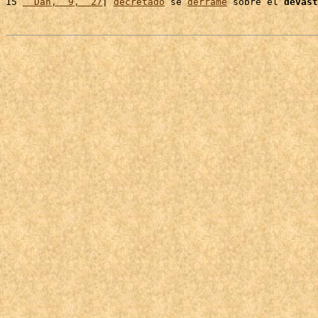
15 
  Dan,  9,  27
| 
decretado
 se 
derrame
 sobre el 
devast