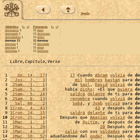
Ayuda
Alfabética
[
«
»
]
Frecuencia
[
«
»
]
derrotamos
3
15
darse
derrotando
1
15
decisiones
derrotándolo
1
15
dedos
derrotar 15
15 derrotar
derrotara
1
15
desciende
derrotará
1
15
desea
derrotaran
1
15
deshonra
Libro,Capítulo,Verso
 1 
   Gn, 14,  17
|         
17
 Cuando 
Abram
volvía
 de 
de
 2 
  Jos,  7,   3
|           
mil
hombres
bastan
 para 
de
 3 
 2Sam,  1,   1
|          de 
Saúl
, 
David
volvió
 de 
de
 4 
 2Sam,  5,   8
|       había 
dicho
: «El que 
quiera
de
 5 
 2Sam,  5,  24
|         
saldrá
delante
 de ti para 
de
 6 
 2Sam,  8,  13
|         
renombre
 cuando 
volvió
 de 
de
 7 
  Sal, 60,   2
|          
Sobá
, y 
Joab
volvió
 para 
de
 8 
1Cron,  4,  43
|                   
43
 y después de 
de
 9 
1Cron, 14,  15
|         
saldrá
delante
 de ti para 
de
10
2Cron, 25,  14
|     Después que 
Amasías
volvió
 de 
de
11 
 1Mac,  1,   1
|           de 
Quitím
, y después de 
de
12 
 1Mac,  1,  20
|                     
20
 Después de 
de
13 
 1Mac,  4,   3
|       
salió
 con sus 
soldados
 para 
de
14 
 1Mac, 10,  52
| adueñándome del 
poder
. Después de 
de