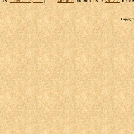
15 
  Heb,  7,   1
|     
Abraham
 cuando este 
volvía
 de 
de
Copyright