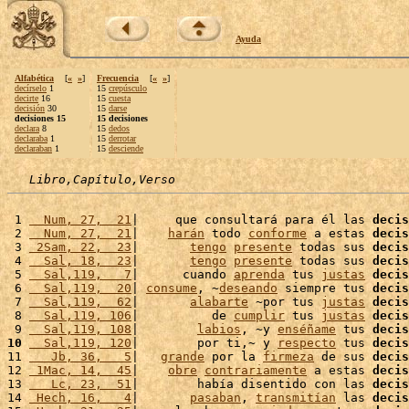
Ayuda
Alfabética
[
«
»
]
Frecuencia
[
«
»
]
decírselo
1
15
crepúsculo
decirte
16
15
cuesta
decisión
30
15
darse
decisiones 15
15 decisiones
declara
8
15
dedos
declaraba
1
15
derrotar
declaraban
1
15
desciende
Libro,Capítulo,Verso
 1 
  Num, 27,  21
|     que consultará para él las 
decis
 2 
  Num, 27,  21
|    
harán
 todo 
conforme
 a estas 
decis
 3 
 2Sam, 22,  23
|       
tengo
presente
 todas sus 
decis
 4 
  Sal, 18,  23
|       
tengo
presente
 todas sus 
decis
 5 
  Sal,119,   7
|      cuando 
aprenda
 tus 
justas
decis
 6 
  Sal,119,  20
| 
consume
, ~
deseando
 siempre tus 
decis
 7 
  Sal,119,  62
|       
alabarte
 ~por tus 
justas
decis
 8 
  Sal,119, 106
|          de 
cumplir
 tus 
justas
decis
 9 
  Sal,119, 108
|        
labios
, ~y 
enséñame
 tus 
decis
10
  Sal,119, 120
|        por ti,~ y 
respecto
 tus 
decis
11 
   Jb, 36,   5
|   
grande
 por la 
firmeza
 de sus 
decis
12 
 1Mac, 14,  45
|    
obre
contrariamente
 a estas 
decis
13 
   Lc, 23,  51
|        había disentido con las 
decis
14 
 Hech, 16,   4
|       
pasaban
, 
transmitían
 las 
decis