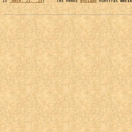
15 
 Hech, 21,  25
|     les hemos 
enviado
 nuestras 
decis