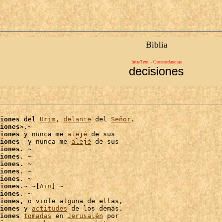
Biblia
IntraText - Concordancias
decisiones
iones
 del 
Urim
, 
delante
 del 
Señor
.

iones
».~

iones
 y nunca me 
alejé
 de sus

iones
  y nunca me 
alejé
 de sus

iones
. ~

iones
. ~

iones
. ~

iones
. ~

iones
iones
.~ ~[
Ain
] ~

iones
. ~

iones
, o viole alguna de ellas,

iones
 y 
actitudes
 de los demás.

iones
tomadas
 en 
Jerusalén
 por
