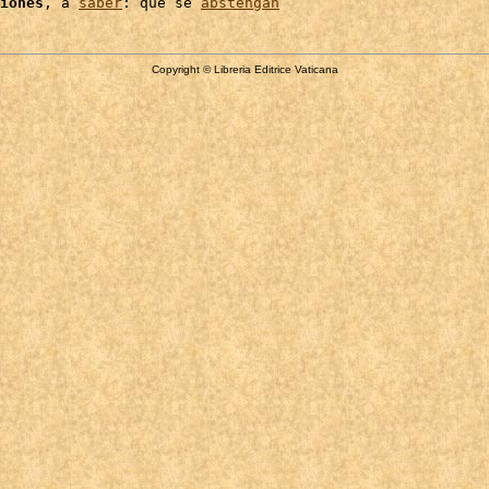
iones
, a 
saber
: que se 
abstengan
Copyright © Libreria Editrice Vaticana