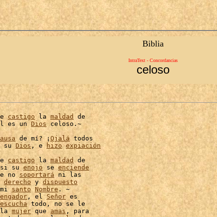
Biblia
IntraText - Concordancias
celoso
e 
castigo
 la 
maldad
 de

l es un 
Dios
 celoso.~

ausa
 de mí? ¡
Ojalá
 todos

 su 
Dios
, e 
hizo
expiación
e 
castigo
 la 
maldad
 de

si su 
enojo
 se 
enciende
e no 
soportará
 
derecho
 y 
dispuesto
mi 
santo
Nombre
. ~

engador
, el 
Señor
 es

escucha
 todo, no se le

la 
mujer
 que 
amas
, para
