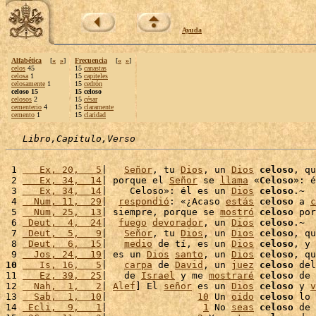
Ayuda
Alfabética
[
«
»
]
Frecuencia
[
«
»
]
celos
45
15
canastas
celosa
1
15
capiteles
celosamente
1
15
cedrón
celoso 15
15 celoso
celosos
2
15
césar
cementerio
4
15
claramente
cemento
1
15
claridad
Libro,Capítulo,Verso
 1 
   Ex, 20,   5
|   
Señor
, tu 
Dios
, un 
Dios
celoso
, qu
 2 
   Ex, 34,  14
| porque el 
Señor
 se 
llama
 «
Celoso
»: é
 3 
   Ex, 34,  14
|    Celoso»: él es un 
Dios
celoso
.~

 4 
  Num, 11,  29
|  
respondió
: «¿Acaso 
estás
celoso
 a 
c
 5 
  Num, 25,  13
| siempre, porque se 
mostró
celoso
 por
 6 
 Deut,  4,  24
|  
fuego
devorador
, un 
Dios
celoso
.~

 7 
 Deut,  5,   9
|   
Señor
, tu 
Dios
, un 
Dios
celoso
, qu
 8 
 Deut,  6,  15
|   
medio
 de tí, es un 
Dios
celoso
, y 
 9 
  Jos, 24,  19
| es un 
Dios
santo
, un 
Dios
celoso
, qu
10
   Is, 16,   5
|   
carpa
 de 
David
, un 
juez
celoso
 del
11 
   Ez, 39,  25
|   de 
Israel
 y me 
mostraré
celoso
 de 
12 
  Nah,  1,   2
| 
Alef
] El 
señor
 es un 
Dios
celoso
 y 
v
13 
  Sab,  1,  10
|                
10
 Un 
oído
celoso
 lo 
14 
 Ecli,  9,   1
|                 
1
 No 
seas
celoso
 de 