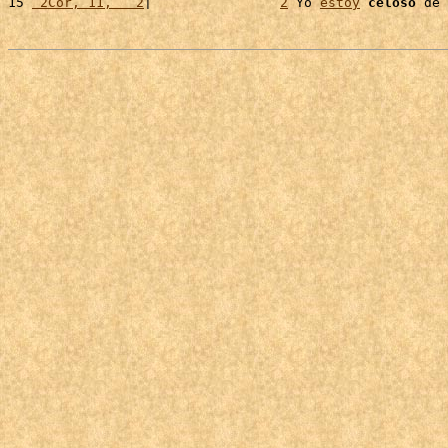
15 
 2Cor, 11,   2
|                
2
 Yo 
estoy
celoso
 de 