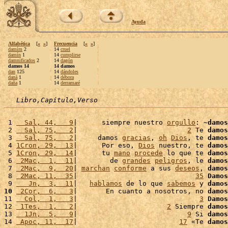
Ayuda
Alfabética
[
«
»
]
Frecuencia
[
«
»
]
damím
2
14
cruel
damín
1
14
cumplirse
damnificados
2
14
dagón
damos 14
14 damos
dan
125
14
dándoles
daná
1
14
débora
daña
1
14
derramaré
Libro,Capítulo,Verso
 1 
  Sal, 44,   9
|      siempre nuestro 
orgullo
: ~
damos
 2 
  Sal, 75,   2
|                           
2
 Te 
damos
 3 
  Sal, 75,   2
|     damos 
gracias
, 
oh
Dios
, te 
damos
 4 
1Cron, 29,  13
|      Por eso, 
Dios
 nuestro, te 
damos
 5 
1Cron, 29,  14
|      tu 
mano
procede
 lo que te 
damos
 6 
 2Mac,  1,  11
|        de 
grandes
peligros
, le 
damos
 7 
 2Mac,  9,  20
| 
marchan
conforme
 a sus 
deseos
, 
damos
 8 
 2Mac, 11,  35
|                             
35
Damos
 9 
   Jn,  3,  11
|   
hablamos
 de lo que 
sabemos
 y 
damos
10
 2Cor,  6,   3
|       En cuanto a nosotros, no 
damos
11 
  Col,  1,   3
|                              
3
Damos
12 
 1Tes,  1,   2
|                      
2
 Siempre 
damos
13 
  1Jn,  5,   9
|                           
9
 Si 
damos
14 
 Apoc, 11,  17
|                         
17
 «Te 
damos