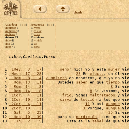
Ayuda
Alfabética
[
«
»
]
Frecuencia
[
«
»
]
vivificado
1
13
venta
vivifícame
8
13
visitar
vivifican
1
13
viste
vivimos 13
13 vivimos
vivió
61
13
vivirás
vivir
73
13
zif
vivirá
41
13
zona
Libro,Capítulo,Verso
 1 
 1Rey,  3,  17
|       
señor
 mío! Yo y esta 
mujer
viv
 2 
 Hech, 17,  28
|              
28
 En 
efecto
, en él 
viv
 3 
  Rom,  8,   4
| 
cumpliera
 en nosotros, que ya no 
viv
 4 
  Rom, 13,  11
|      Ustedes 
saben
 en qué 
tiempo
viv
 5 
  Rom, 14,   8
|                             
8
 Si 
viv
 6 
  Rom, 14,   8
|                    
8
 Si vivimos, 
viv
 7 
 1Cor,  4,  11
|        
frío
. Somos 
maltratados
 y 
viv
 8 
 1Cor, 10,  11
|       
sirva
 de 
lección
 a los que 
viv
 9 
 2Cor,  4,  11
|                  
11
 Y así 
aunque
viv
10
 2Cor, 10,   3
|                 
3
 Porque, 
aunque
viv
11 
  Gal,  5,  25
|                            
25
 Si 
viv
12 
  Heb, 10,  39
|      para su 
perdición
, sino que 
viv
13 
  1Jn,  2,   5
|          Esta es la 
señal
 de que 
viv