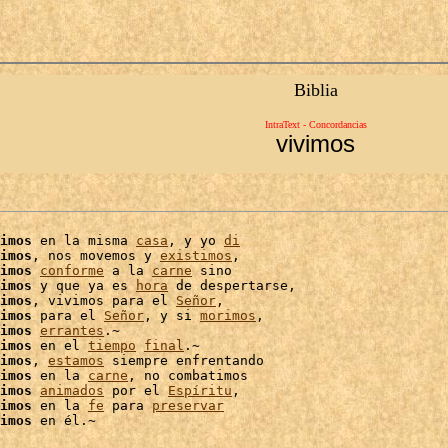
Biblia
IntraText - Concordancias
vivimos
imos
 en la misma 
casa
, y yo 
di
imos
, nos movemos y 
existimos
,

imos
conforme
 a la 
carne
 sino

imos
 y que ya es 
hora
 de despertarse,

imos
, vivimos para el 
Señor
,

imos
 para el 
Señor
, y si 
morimos
,

imos
errantes
.~

imos
 en el 
tiempo
final
.~

imos
, 
estamos
imos
 en la 
carne
, no combatimos

imos
animados
 por el 
Espíritu
,

imos
 en la 
fe
 para 
preservar
imos