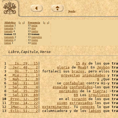
Ayuda
Alfabética
[
«
»
]
Frecuencia
[
«
»
]
tramaban
2
13
tenías
tramadas
1
13
téraj
tramado
4
13
traidor
traman 13
13 traman
tramando
2
13
tranquilos
tramaron
2
13
trueno
tramas
1
13
turno
Libro,Capítulo,Verso
 1 
   Is, 29,  15
|                 
15
Ay
 de los que 
tra
 2 
  Jer, 48,   2
|        
gloria
 de 
Moab
! En 
Jesbón
tra
 3 
   Os,  7,  15
| fortalecí sus 
brazos
, pero ellos 
tra
 4 
  Miq,  2,   1
|          
proyectan
iniquidades
 y 
tra
 5 
  Nah,  1,   9
|                           
9
 ¿Que 
tra
 6 
  Sal, 31,  14
|        se 
confabulan
 contra mí~y 
tra
 7 
  Sal, 35,   4
|      
espalda
confundidos
~los que 
tra
 8 
  Sal, 35,  20
|         
oprimidos
 de la 
tierra
; ~
tra
 9 
  Sal,119,  69
|                
69
 Los 
orgullosos
tra
10
 Prov, 12,  20
|         en el 
corazón
 de los que 
tra
11 
 Prov, 14,  22
|        
viven
extraviados
 los que 
tra
12 
 1Mac,  3,  52
| 
exterminarnos
. Tú 
conoces
 lo que 
tra
13 
 Ecli, 51,   2
| calumniadora y de los 
labios
 que 
tra