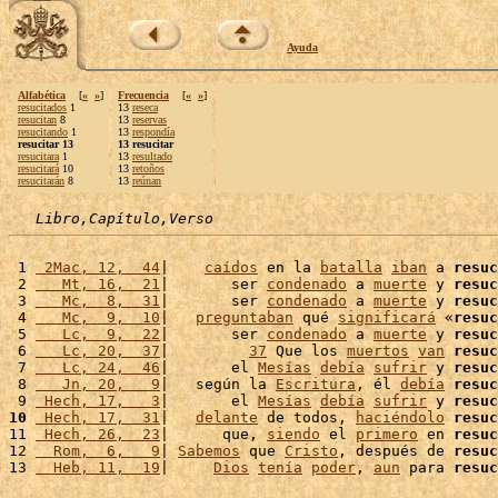
Ayuda
Alfabética
[
«
»
]
Frecuencia
[
«
»
]
resucitados
1
13
reseca
resucitan
8
13
reservas
resucitando
1
13
respondía
resucitar 13
13 resucitar
resucitara
1
13
resultado
resucitará
10
13
retoños
resucitarán
8
13
reúnan
Libro,Capítulo,Verso
 1 
 2Mac, 12,  44
|    
caídos
 en la 
batalla
iban
 a 
resuc
 2 
   Mt, 16,  21
|       ser 
condenado
 a 
muerte
 y 
resuc
 3 
   Mc,  8,  31
|       ser 
condenado
 a 
muerte
 y 
resuc
 4 
   Mc,  9,  10
|   
preguntaban
 qué 
significará
 «
resuc
 5 
   Lc,  9,  22
|       ser 
condenado
 a 
muerte
 y 
resuc
 6 
   Lc, 20,  37
|         
37
 Que los 
muertos
van
resuc
 7 
   Lc, 24,  46
|       el 
Mesías
debía
sufrir
 y 
resuc
 8 
   Jn, 20,   9
|   según la 
Escritura
, él 
debía
resuc
 9 
 Hech, 17,   3
|       el 
Mesías
debía
sufrir
 y 
resuc
10
 Hech, 17,  31
|   
delante
 de todos, 
haciéndolo
resuc
11 
 Hech, 26,  23
|      que, 
siendo
 el 
primero
 en 
resuc
12 
  Rom,  6,   9
| 
Sabemos
 que 
Cristo
, después de 
resuc
13 
  Heb, 11,  19
|     
Dios
tenía
poder
, 
aun
 para 
resuc