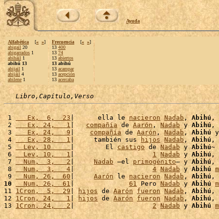
Ayuda
Alfabética
[
«
»
]
Frecuencia
[
«
»
]
abigail
20
13
400
abigarrados
1
13
74
abiháil
1
13
abiertos
abihú 13
13 abihú
abijail
1
13
acampar
abijáil
4
13
acepción
abilene
1
13
acercaba
Libro,Capítulo,Verso
 1 
   Ex,  6,  23
|      ella le 
nacieron
Nadab
, 
Abihú
, 
 2 
   Ex, 24,   1
|   
compañía
 de 
Aarón
, 
Nadab
 y 
Abihú
, 
 3 
   Ex, 24,   9
|    
compañía
 de 
Aarón
, 
Nadab
, 
Abihú
 y
 4 
   Ex, 28,   1
|     también sus 
hijos
Nadab
, 
Abihú
, 
 5 
  Lev, 10     
|        El 
castigo
 de 
Nadab
 y 
Abihú
~

 6 
  Lev, 10,   1
|                    
1
Nadab
 y 
Abihú
, 
 7 
  Num,  3,   2
|     
Nadab
 –el 
primogénito
– y 
Abihú
, 
 8 
  Num,  3,   4
|                    
4
Nadab
 y 
Abihú
m
 9 
  Num, 26,  60
|     
Aarón
 le 
nacieron
Nadab
, 
Abihú
, 
10
  Num, 26,  61
|              
61
 Pero 
Nadab
 y 
Abihú
m
11 
1Cron,  5,  29
| 
hijos
 de 
Aarón
fueron
Nadab
, 
Abihú
, 
12 
1Cron, 24,   1
| 
hijos
 de 
Aarón
fueron
Nadab
, 
Abihú
, 
13 
1Cron, 24,   2
|                    
2
Nadab
 y 
Abihú
m