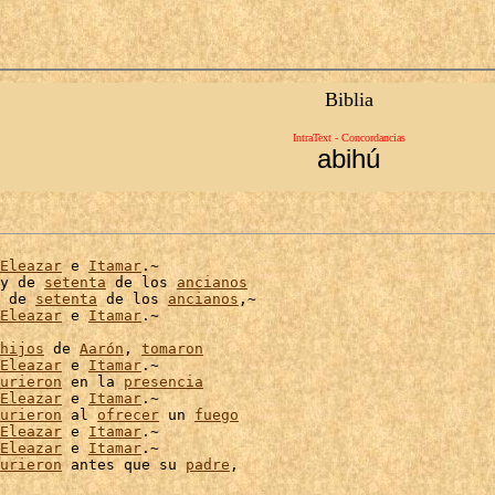
Biblia
IntraText - Concordancias
abihú
Eleazar
 e 
Itamar
.~

y de 
setenta
 de los 
ancianos
 de 
setenta
 de los 
ancianos
,~

Eleazar
 e 
Itamar
.~

hijos
 de 
Aarón
, 
tomaron
Eleazar
 e 
Itamar
.~

urieron
 en la 
presencia
Eleazar
 e 
Itamar
urieron
 al 
ofrecer
 un 
fuego
Eleazar
 e 
Itamar
.~

Eleazar
 e 
Itamar
.~

urieron
 antes que su 
padre