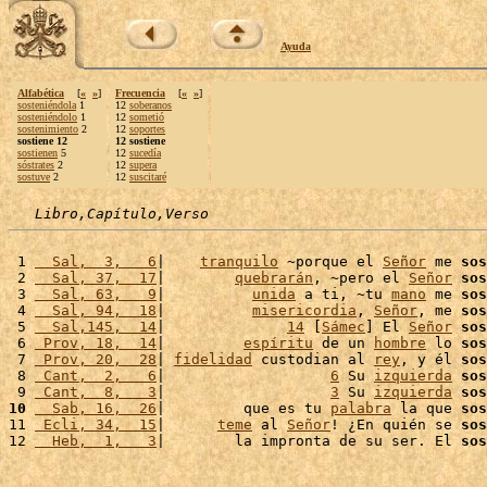
Ayuda
Alfabética
[
«
»
]
Frecuencia
[
«
»
]
sosteniéndola
1
12
soberanos
sosteniéndolo
1
12
sometió
sostenimiento
2
12
soportes
sostiene 12
12 sostiene
sostienen
5
12
sucedía
sóstrates
2
12
supera
sostuve
2
12
suscitaré
Libro,Capítulo,Verso
 1 
  Sal,  3,   6
|    
tranquilo
 ~porque el 
Señor
 me 
sos
 2 
  Sal, 37,  17
|        
quebrarán
, ~pero el 
Señor
sos
 3 
  Sal, 63,   9
|          
unida
 a ti, ~tu 
mano
 me 
sos
 4 
  Sal, 94,  18
|          
misericordia
, 
Señor
, me 
sos
 5 
  Sal,145,  14
|              
14
 [
Sámec
] El 
Señor
sos
 6 
 Prov, 18,  14
|         
espíritu
 de un 
hombre
 lo 
sos
 7 
 Prov, 20,  28
| 
fidelidad
 custodian al 
rey
, y él 
sos
 8 
 Cant,  2,   6
|                   
6
 Su 
izquierda
sos
 9 
 Cant,  8,   3
|                   
3
 Su 
izquierda
sos
10
  Sab, 16,  26
|         que es tu 
palabra
 la que 
sos
11 
 Ecli, 34,  15
|      
teme
 al 
Señor
! ¿En quién se 
sos
12 
  Heb,  1,   3
|        la impronta de su ser. El 
sos