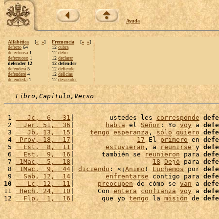
Ayuda
Alfabética
[
«
»
]
Frecuencia
[
«
»
]
defecto
64
12
cubra
defectuosa
1
12
debir
defectuoso
1
12
declarar
defender 12
12 defender
defenderá
5
12
defiende
defenderé
4
12
delicias
defenderla
1
12
descender
Libro,Capítulo,Verso
 1 
   Jc,  6,  31
|         ustedes les 
corresponde
defe
 2 
  Jer, 51,  36
|        
habla
 el 
Señor
: Yo 
voy
 a 
defe
 3 
   Jb, 13,  15
|    
tengo
esperanza
, 
sólo
quiero
defe
 4 
 Prov, 18,  17
|                
17
 El 
primero
 en 
defe
 5 
  Est,  8,  11
|        
estuvieran
, a 
reunirse
 y 
defe
 6 
  Est,  9,  16
|       también se 
reunieron
 para 
defe
 7 
 1Mac,  5,  18
|                    
18
Dejó
 para 
defe
 8 
 1Mac,  9,  44
| 
diciendo
: «¡
Animo
! 
Luchemos
 por 
defe
 9 
  Sab, 12,  14
|        
enfrentarse
 contigo para 
defe
10
   Lc, 12,  11
|      
preocupen
 de cómo se 
van
 a 
defe
11 
 Hech, 24,  10
|      Con 
entera
confianza
voy
 a 
defe
12 
  Flp,  1,  16
|       que yo 
tengo
 la 
misión
 de 
defe