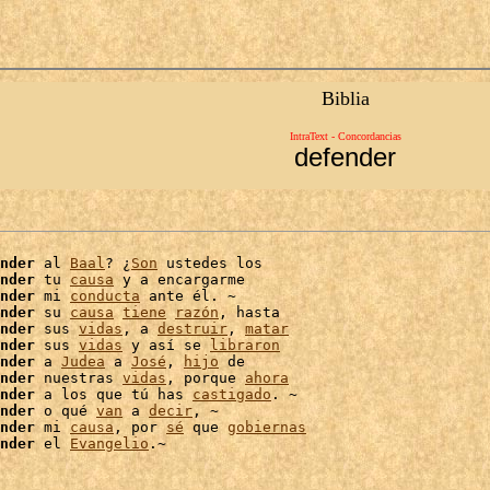
Biblia
IntraText - Concordancias
defender
nder
 al 
Baal
? ¿
Son
 ustedes los

nder
 tu 
causa
 y a encargarme

nder
 mi 
conducta
 ante él. ~

nder
 su 
causa
tiene
razón
, hasta

nder
 sus 
vidas
, a 
destruir
, 
matar
nder
 sus 
vidas
 y así se 
libraron
nder
 a 
Judea
 a 
José
, 
hijo
 de

nder
 nuestras 
vidas
, porque 
ahora
nder
 a los que tú has 
castigado
nder
 o qué 
van
 a 
decir
, ~

nder
 mi 
causa
, por 
sé
 que 
gobiernas
nder
 el 
Evangelio