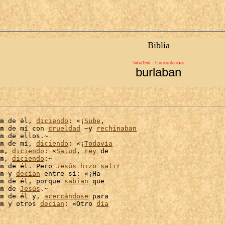
Biblia
IntraText - Concordancias
burlaban
n
 de él, 
diciendo
: «¡
Sube
,

n
 de mí con 
crueldad
 ~y 
rechinaban
n
 de ellos.~

n
 de mí, 
diciendo
: «¡
Todavía
n
, 
diciendo
: «
Salud
, 
rey
 de

n
, 
diciendo
:~

n
 de él. Pero 
Jesús
hizo
salir
n
 y 
decían
 entre sí: «¡Ha

n
 de él, porque 
sabían
n
 de 
Jesús
.~

n
 de él y, 
acercándose
 para

n
 y otros 
decían
: «Otro 
día