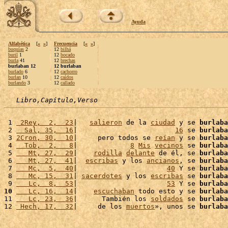
Ayuda
Alfabética
[
«
»
]
Frecuencia
[
«
»
]
buquías
2
12
bilhá
buril
1
12
bocado
burla
41
12
brechas
burlaban 12
12 burlaban
burlado
6
12
cachorro
burlan
10
12
caídos
burlando
3
12
callado
Libro,Capítulo,Verso
 1 
 2Rey,  2,  23
|   
salieron
 de la 
ciudad
 y se 
burlaba
 2 
  Sal, 35,  16
|                        
16
 se 
burlaba
 3 
2Cron, 30,  10
|     pero todos se 
reían
 y se 
burlaba
 4 
  Tob,  2,   8
|             
8
Mis
vecinos
 se 
burlaba
 5 
   Mt, 27,  29
|    
rodilla
delante
 de él, se 
burlaba
 6 
   Mt, 27,  41
|  
escribas
 y los 
ancianos
, se 
burlaba
 7 
   Mc,  5,  40
|                      
40
 Y se 
burlaba
 8 
   Mc, 15,  31
| 
sacerdotes
 y los 
escribas
 se 
burlaba
 9 
   Lc,  8,  53
|                      
53
 Y se 
burlaba
10
   Lc, 16,  14
|    
escuchaban
 todo esto y se 
burlaba
11 
   Lc, 23,  36
|      También los 
soldados
 se 
burlaba
12 
 Hech, 17,  32
|     de los 
muertos
», unos se 
burlaba