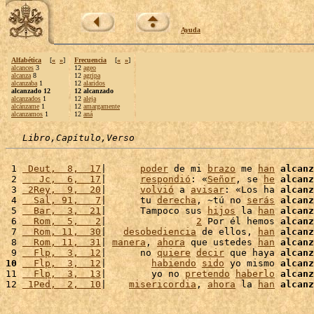
Ayuda
Alfabética
[
«
»
]
Frecuencia
[
«
»
]
alcances
3
12
ageo
alcanza
8
12
agripa
alcanzaba
1
12
alaridos
alcanzado 12
12 alcanzado
alcanzados
1
12
aleja
alcánzame
1
12
amargamente
alcanzamos
1
12
aná
Libro,Capítulo,Verso
 1 
 Deut,  8,  17
|      
poder
 de mi 
brazo
 me 
han
alcanz
 2 
   Jc,  6,  17
|      
respondió
: «
Señor
, se 
he
alcanz
 3 
 2Rey,  9,  20
|      
volvió
 a 
avisar
: «Los ha 
alcanz
 4 
  Sal, 91,   7
|      tu 
derecha
, ~tú no 
serás
alcanz
 5 
  Bar,  3,  21
|      Tampoco sus 
hijos
 la 
han
alcanz
 6 
  Rom,  5,   2
|                
2
 Por él hemos 
alcanz
 7 
  Rom, 11,  30
|   
desobediencia
 de ellos, 
han
alcanz
 8 
  Rom, 11,  31
| 
manera
, 
ahora
 que ustedes 
han
alcanz
 9 
  Flp,  3,  12
|      no 
quiere
decir
 que haya 
alcanz
10
  Flp,  3,  12
|        
habiendo
sido
 yo mismo 
alcanz
11 
  Flp,  3,  13
|        yo no 
pretendo
haberlo
alcanz
12 
 1Ped,  2,  10
|    
misericordia
, 
ahora
 la 
han
alcanz