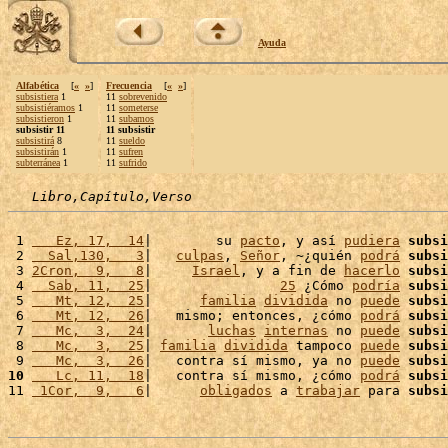
Ayuda
Alfabética
[
«
»
]
Frecuencia
[
«
»
]
subsistiera
1
11
sobrevenido
subsistiéramos
1
11
someterse
subsistieron
1
11
subamos
subsistir 11
11 subsistir
subsistirá
8
11
sueldo
subsistirán
1
11
sufren
subterránea
1
11
sufrido
Libro,Capítulo,Verso
 1 
   Ez, 17,  14
|        su 
pacto
, y así 
pudiera
subsi
 2 
  Sal,130,   3
|   
culpas
, 
Señor
, ~¿quién 
podrá
subsi
 3 
2Cron,  9,   8
|     
Israel
, y a fin de 
hacerlo
subsi
 4 
  Sab, 11,  25
|                
25
 ¿Cómo 
podría
subsi
 5 
   Mt, 12,  25
|      
familia
dividida
 no 
puede
subsi
 6 
   Mt, 12,  26
|   mismo; entonces, ¿cómo 
podrá
subsi
 7 
   Mc,  3,  24
|       
luchas
internas
 no 
puede
subsi
 8 
   Mc,  3,  25
| 
familia
dividida
 tampoco 
puede
subsi
 9 
   Mc,  3,  26
|   contra sí mismo, ya no 
puede
subsi
10
   Lc, 11,  18
|   contra sí mismo, ¿cómo 
podrá
subsi
11 
 1Cor,  9,   6
|      
obligados
 a 
trabajar
 para 
subsi