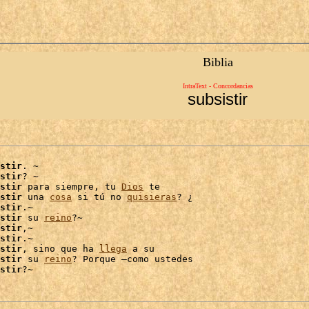
Biblia
IntraText - Concordancias
subsistir
stir
. ~

stir
? ~

stir
 para siempre, tu 
Dios
 te

stir
 una 
cosa
 si tú no 
quisieras
? ¿

stir
.~

stir
 su 
reino
?~

stir
,~

stir
.~

stir
, sino que ha 
llega
stir
 su 
reino
? Porque –como ustedes

stir