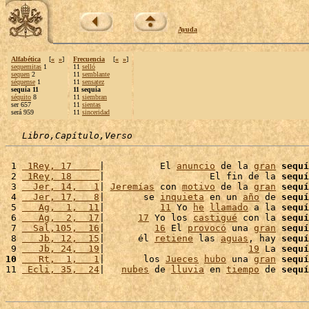
Ayuda
Alfabética
[
«
»
]
Frecuencia
[
«
»
]
sequemitas
1
11
selló
sequen
2
11
semblante
séquense
1
11
sensatez
sequía 11
11 sequía
séquito
8
11
siembran
ser 657
11
sientas
será 959
11
sinceridad
Libro,Capítulo,Verso
 1 
 1Rey, 17     
|          El 
anuncio
 de la 
gran
sequí
 2 
 1Rey, 18     
|                   El fin de la 
sequí
 3 
  Jer, 14,   1
| 
Jeremías
 con 
motivo
 de la 
gran
sequí
 4 
  Jer, 17,   8
|       se 
inquieta
 en un 
año
 de 
sequí
 5 
   Ag,  1,  11
|          
11
 Yo 
he
llamado
 a la 
sequí
 6 
   Ag,  2,  17
|      
17
 Yo los 
castigué
 con la 
sequí
 7 
  Sal,105,  16
|         
16
 El 
provocó
 una 
gran
sequí
 8 
   Jb, 12,  15
|      él 
retiene
 las 
aguas
, hay 
sequí
 9 
   Jb, 24,  19
|                          
19
 La 
sequí
10
   Rt,  1,   1
|       los 
Jueces
hubo
 una 
gran
sequí
11 
 Ecli, 35,  24
|   
nubes
 de 
lluvia
 en 
tiempo
 de 
sequí