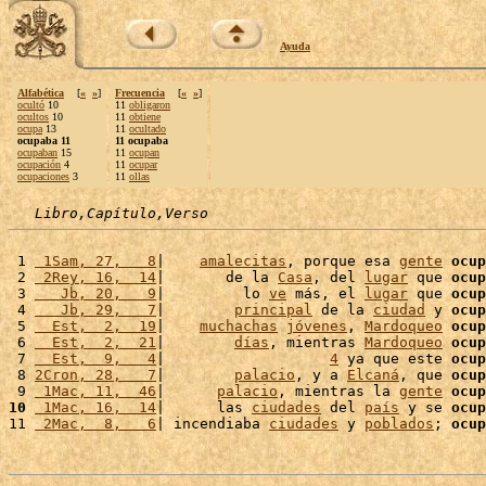
Ayuda
Alfabética
[
«
»
]
Frecuencia
[
«
»
]
ocultó
10
11
obligaron
ocultos
10
11
obtiene
ocupa
13
11
ocultado
ocupaba 11
11 ocupaba
ocupaban
15
11
ocupan
ocupación
4
11
ocupar
ocupaciones
3
11
ollas
Libro,Capítulo,Verso
 1 
 1Sam, 27,   8
|    
amalecitas
, porque esa 
gente
ocup
 2 
 2Rey, 16,  14
|       de la 
Casa
, del 
lugar
 que 
ocup
 3 
   Jb, 20,   9
|         lo 
ve
 más, el 
lugar
 que 
ocup
 4 
   Jb, 29,   7
|        
principal
 de la 
ciudad
 y 
ocup
 5 
  Est,  2,  19
|    
muchachas
jóvenes
, 
Mardoqueo
ocup
 6 
  Est,  2,  21
|        
días
, mientras 
Mardoqueo
ocup
 7 
  Est,  9,   4
|                   
4
 ya que este 
ocup
 8 
2Cron, 28,   7
|        
palacio
, y a 
Elcaná
, que 
ocup
 9 
 1Mac, 11,  46
|      
palacio
, mientras la 
gente
ocup
10
 1Mac, 16,  14
|      las 
ciudades
 del 
país
 y se 
ocup
11 
 2Mac,  8,   6
| incendiaba 
ciudades
 y 
poblados
; 
ocup