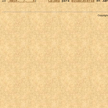
15 
 Hech,  7,   4
|      
Caldea
 para 
establecerse
 en 
Jar
Copyright