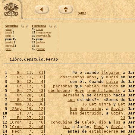
Ayuda
Alfabética
[
«
»
]
Frecuencia
[
«
»
]
járaca
1
15
inició
jaradá
2
15
íntegramente
jaram
1
15
intervención
jarán 15
15 jarán
jararita
1
15
jasabías
jarboná
2
15
jet
jarcás
1
15
jonadab
Libro,Capítulo,Verso
 1 
   Gn, 11,  31
|           Pero cuando 
llegaron
 a 
Jar
 2 
   Gn, 11,  32
|      
doscientos
años
, y 
murió
 en 
Jar
 3 
   Gn, 12,   4
|          con él. Cuando 
salió
 de 
Jar
 4 
   Gn, 12,   5
|   
personas
 que 
habían
reunido
 en 
Jar
 5 
   Gn, 27,  43
| 
obedéceme
. 
Huye
inmediatamente
 a 
Jar
 6 
   Gn, 28,  10
|       
Berseba
 y se 
dirigió
 hacia 
Jar
 7 
   Gn, 29,   4
|         
son
 ustedes?». «Somos de 
Jar
 8 
  Num, 32,  36
|               
36
Bet
Nimrá
 y 
Bet
Jar
 9 
 2Rey, 19,  12
|          
han
destruido
, a 
Gozán
, 
Jar
10
   Is, 37,  12
|          
han
destruido
, a 
Gozán
, 
Jar
11 
   Ez, 27,  23
|                               
23
Jar
12 
1Cron,  2,  46
|  
concubina
 de 
Caleb
, 
dio
 a 
luz
 a 
Jar
13 
1Cron,  2,  46
|       
luz
 a Jarán, 
Mosá
 y 
Gazéz
; 
Jar
14 
 Hech,  7,   2
|         antes de 
establecerse
 en 
Jar