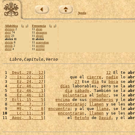
Ayuda
Alfabética
[
«
»
]
Frecuencia
[
«
»
]
abrimos
2
11
abran
abrió
74
11
abrazaron
abrir
23
11
abrazó
abrirá 11
11 abrirá
abrirán
8
11
acampaban
abrirás
2
11
accedió
abriré
4
11
acerque
Libro,Capítulo,Verso
 1 
 Deut, 28,  12
|                         
12
 El te 
abr
 2 
   Is, 22,  22
|          que él 
cierre
, 
nadie
 lo 
abr
 3 
   Ez, 24,  27
|            
27
 Ese 
día
 tu 
boca
 se 
abr
 4 
   Ez, 46,   1
|      
días
 laborables, pero se la 
abr
 5 
   Ez, 46,   1
|        
día
sábado
. También se la 
abr
 6 
   Ez, 46,  12
|       
voluntaria
 al 
Señor
, se le 
abr
 7 
 Ecli, 15,   5
|    
encima
 de sus 
compañeros
 y le 
abr
 8 
   Mt,  7,   7
|     
encontrarán
; 
llamen
 y se les 
abr
 9 
   Mt,  7,   8
| 
encuentra
; y al que 
llama
, se le 
abr
10
   Lc, 11,   9
|     
encontrarán
, 
llamen
 y se les 
abr
11 
 Apoc,  5,   5
|         el 
Retoño
 de 
David
, y él 
abr