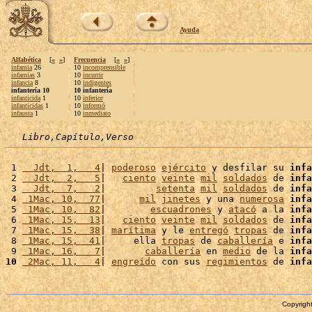
Ayuda
Alfabética
[
«
»
]
Frecuencia
[
«
»
]
infamia
26
10
incomprensible
infamias
3
10
incurrir
infancia
8
10
indigentes
infantería 10
10 infantería
infanticida
1
10
inferior
infanticidas
1
10
informó
infausta
1
10
inmediato
Libro,Capítulo,Verso
 1 
  Jdt,  1,   4
| 
poderoso
ejército
 y desfilar su 
infa
 2 
  Jdt,  2,   5
|   
ciento
veinte
mil
soldados
 de 
infa
 3 
  Jdt,  7,   2
|         
setenta
mil
soldados
 de 
infa
 4 
 1Mac, 10,  77
|      
mil
jinetes
 y una 
numerosa
infa
 5 
 1Mac, 10,  82
|        
escuadrones
 y 
atacó
 a la 
infa
 6 
 1Mac, 15,  13
|   
ciento
veinte
mil
soldados
 de 
infa
 7 
 1Mac, 15,  38
| 
marítima
 y le 
entregó
tropas
 de 
infa
 8 
 1Mac, 15,  41
|     ella 
tropas
 de 
caballería
 e 
infa
 9 
 1Mac, 16,   7
|       
caballería
 en 
medio
 de la 
infa
10
 2Mac, 11,   4
| 
engreído
 con sus 
regimientos
 de 
infa
Copyright