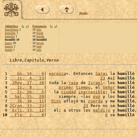
Ayuda
Alfabética
[
«
»
]
Frecuencia
[
«
»
]
humíllense
2
10
hilo
humilles
1
10
huida
humillo
1
10
huirán
humilló 10
10 humilló
humo
39
10
huyen
humor
2
10
ieiel
hunda
1
10
ieús
Libro,Capítulo,Verso
 1 
   Gn, 16,   6
| 
parezca
». Entonces 
Sarai
 la 
humilló
 
 2 
   Jc,  4,  23
|                      
23
 Así 
humilló
 3 
 2Rey, 17,  20
| toda la 
raza
 de 
Israel
: los 
humilló
 
 4 
   Is,  8     
|     
primer
tiempo
, el 
Señor
humilló
 
 5 
   Is, 26,   5
|   la 
ciudad
inaccesible
; la 
humilló
 
 6 
  Sal, 55,  20
|     siempre, ~los 
oyó
 y los 
humilló
.
 7 
   Jb, 30,  11
|  
Dios
 aflojó mi 
cuerda
 y me 
humilló
,
 8 
2Cron, 33,  23
|               
23
 Pero no se 
humilló
 9 
 Ecli, 33,  12
|   él; a otros los 
maldijo
 y 
humilló
,
10
  Flp,  2,   8
|                        
8
 se 
humilló
 