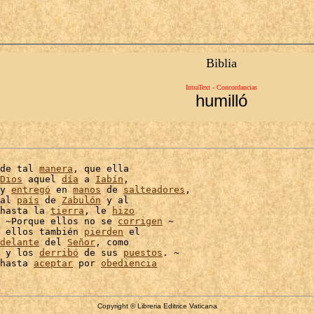
Biblia
IntraText - Concordancias
humilló
de tal 
manera
, que ella

Dios
 aquel 
día
 a 
Iabín
,

y 
entregó
 en 
manos
 de 
salteadores
,

al 
país
 de 
Zabulón
 y al

hasta la 
tierra
, le 
hizo
 ~Porque ellos no se 
corrigen
 ~

 ellos también 
pierden
 el

delante
 del 
Señor
, como

 y los 
derribó
 de sus 
puestos
hasta 
aceptar
 por 
obediencia
Copyright © Libreria Editrice Vaticana