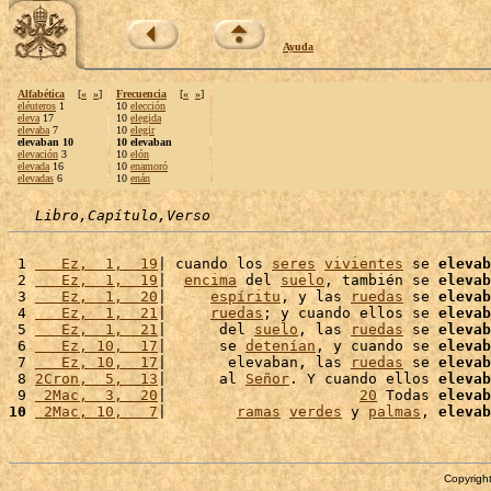
Ayuda
Alfabética
[
«
»
]
Frecuencia
[
«
»
]
eléuteros
1
10
elección
eleva
17
10
elegida
elevaba
7
10
elegir
elevaban 10
10 elevaban
elevación
3
10
elón
elevada
16
10
enamoró
elevadas
6
10
enán
Libro,Capítulo,Verso
 1 
   Ez,  1,  19
| cuando los 
seres
vivientes
 se 
elevab
 2 
   Ez,  1,  19
|  
encima
 del 
suelo
, también se 
elevab
 3 
   Ez,  1,  20
|     
espíritu
, y las 
ruedas
 se 
elevab
 4 
   Ez,  1,  21
|     
ruedas
; y cuando ellos se 
elevab
 5 
   Ez,  1,  21
|      del 
suelo
, las 
ruedas
 se 
elevab
 6 
   Ez, 10,  17
|      se 
detenían
, y cuando se 
elevab
 7 
   Ez, 10,  17
|       elevaban, las 
ruedas
 se 
elevab
 8 
2Cron,  5,  13
|      al 
Señor
. Y cuando ellos 
elevab
 9 
 2Mac,  3,  20
|                      
20
 Todas 
elevab
10
 2Mac, 10,   7
|        
ramas
verdes
 y 
palmas
, 
elevab
Copyright