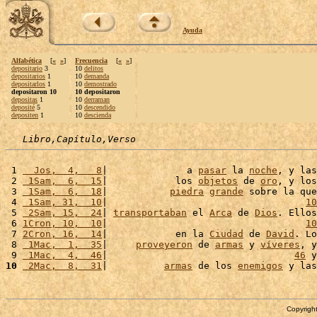
Ayuda
Alfabética
[
«
»
]
Frecuencia
[
«
»
]
depositario
3
10
delitos
depositarios
1
10
demanda
depositarlos
1
10
demostrado
depositaron 10
10 depositaron
depositas
1
10
derraman
deposité
5
10
descendido
depositen
1
10
descienda
Libro,Capítulo,Verso
 1 
  Jos,  4,   8
|              a 
pasar
 la 
noche
, y las
 2 
 1Sam,  6,  15
|            los 
objetos
 de 
oro
, y los
 3 
 1Sam,  6,  18
|           
piedra
grande
 sobre la que
 4 
 1Sam, 31,  10
|                                   
10
 5 
 2Sam, 15,  24
| 
transportaban
 el 
Arca
 de 
Dios
. Ellos
 6 
1Cron, 10,  10
|                                   
10
 7 
2Cron, 16,  14
|            en la 
Ciudad
 de 
David
. Lo
 8 
 1Mac,  1,  35
|     
proveyeron
 de 
armas
 y 
víveres
, y
 9 
 1Mac,  4,  46
|                                 
46
 y
10
 2Mac,  8,  31
|          
armas
 de los 
enemigos
 y las
Copyright