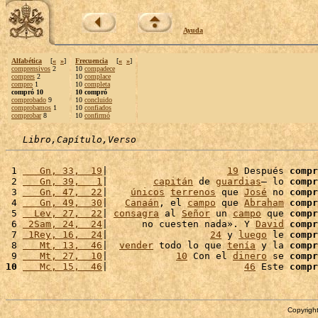
Ayuda
Alfabética
[
«
»
]
Frecuencia
[
«
»
]
comprensivos
2
10
compadece
compres
2
10
complace
compro
1
10
completa
compró 10
10 compró
comprobado
9
10
concluido
comprobamos
1
10
confiados
comprobar
8
10
confirmó
Libro,Capítulo,Verso
 1 
   Gn, 33,  19
|                     
19
 Después 
compr
 2 
   Gn, 39,   1
|        
capitán
 de 
guardias
– lo 
compr
 3 
   Gn, 47,  22
|    
únicos
terrenos
 que 
José
 no 
compr
 4 
   Gn, 49,  30
|   
Canaán
, el 
campo
 que 
Abraham
compr
 5 
  Lev, 27,  22
| 
consagra
 al 
Señor
 un 
campo
 que 
compr
 6 
 2Sam, 24,  24
|      no cuesten nada». Y 
David
compr
 7 
 1Rey, 16,  24
|                  
24
 y 
luego
 le 
compr
 8 
   Mt, 13,  46
|  
vender
 todo lo que 
tenía
 y la 
compr
 9 
   Mt, 27,  10
|            
10
 Con el 
dinero
 se 
compr
10
   Mc, 15,  46
|                        
46
 Este 
compr
Copyright