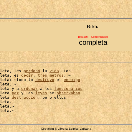
Biblia
IntraText - Concordancias
completa
leta
, les 
perdonó
 la 
vida
. Los

leta
, es 
decir
, 
tres
metros
. ~

leta
: ~todo lo 
destruyó
 el 
enemigo
leta
. ~

leta
 y a 
ordenar
 a los 
funcionarios
leta
paz
 y las 
leyes
 se 
observaban
leta
destrucción
; pero ellos

leta
.~

leta
leta
Copyright © Libreria Editrice Vaticana