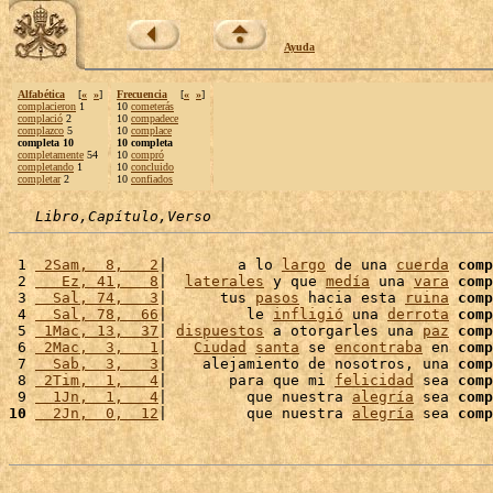
Ayuda
Alfabética
[
«
»
]
Frecuencia
[
«
»
]
complacieron
1
10
cometerás
complació
2
10
compadece
complazco
5
10
complace
completa 10
10 completa
completamente
54
10
compró
completando
1
10
concluido
completar
2
10
confiados
Libro,Capítulo,Verso
 1 
 2Sam,  8,   2
|        a lo 
largo
 de una 
cuerda
comp
 2 
   Ez, 41,   8
|  
laterales
 y que 
medía
 una 
vara
comp
 3 
  Sal, 74,   3
|      tus 
pasos
 hacia esta 
ruina
comp
 4 
  Sal, 78,  66
|         le 
infligió
 una 
derrota
comp
 5 
 1Mac, 13,  37
| 
dispuestos
 a otorgarles una 
paz
comp
 6 
 2Mac,  3,   1
|   
Ciudad
santa
 se 
encontraba
 en 
comp
 7 
  Sab,  3,   3
|    alejamiento de nosotros, una 
comp
 8 
 2Tim,  1,   4
|       para que mi 
felicidad
 sea 
comp
 9 
  1Jn,  1,   4
|         que nuestra 
alegría
 sea 
comp
10
  2Jn,  0,  12
|         que nuestra 
alegría
 sea 
comp