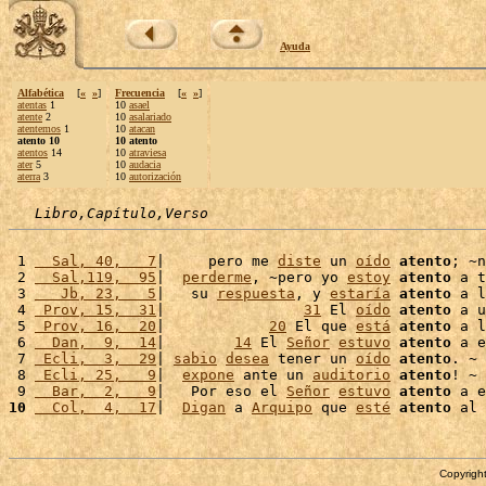
Ayuda
Alfabética
[
«
»
]
Frecuencia
[
«
»
]
atentas
1
10
asael
atente
2
10
asalariado
atentemos
1
10
atacan
atento 10
10 atento
atentos
14
10
atraviesa
ater
5
10
audacia
aterra
3
10
autorización
Libro,Capítulo,Verso
 1 
  Sal, 40,   7
|     pero me 
diste
 un 
oído
atento
; ~n
 2 
  Sal,119,  95
|  
perderme
, ~pero yo 
estoy
atento
 a t
 3 
   Jb, 23,   5
|   su 
respuesta
, y 
estaría
atento
 a l
 4 
 Prov, 15,  31
|                
31
 El 
oído
atento
 a u
 5 
 Prov, 16,  20
|            
20
 El que 
está
atento
 a l
 6 
  Dan,  9,  14
|        
14
 El 
Señor
estuvo
atento
 a e
 7 
 Ecli,  3,  29
| 
sabio
desea
 tener un 
oído
atento
. ~

 8 
 Ecli, 25,   9
|  
expone
 ante un 
auditorio
atento
! ~

 9 
  Bar,  2,   9
|   Por eso el 
Señor
estuvo
atento
 a e
10
  Col,  4,  17
|  
Digan
 a 
Arquipo
 que 
esté
atento
 al 
Copyright