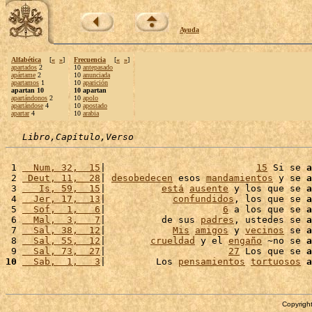
Ayuda
Alfabética
[
«
»
]
Frecuencia
[
«
»
]
apartados
2
10
antepasado
apártame
2
10
anunciada
apartamos
1
10
aparición
apartan 10
10 apartan
apartándonos
2
10
apolo
apartándose
4
10
apostado
apartar
4
10
arabia
Libro,Capítulo,Verso
 1 
  Num, 32,  15
|                           
15
 Si se 
a
 2 
 Deut, 11,  28
| 
desobedecen
 esos 
mandamientos
 y se 
a
 3 
   Is, 59,  15
|          
está
ausente
 y los que se 
a
 4 
  Jer, 17,  13
|            
confundidos
, los que se 
a
 5 
  Sof,  1,   6
|                     
6
 a los que se 
a
 6 
  Mal,  3,   7
|          de sus 
padres
, ustedes se 
a
 7 
  Sal, 38,  12
|            
Mis
amigos
 y 
vecinos
 se 
a
 8 
  Sal, 55,  12
|        
crueldad
 y el 
engaño
 ~no se 
a
 9 
  Sal, 73,  27
|                      
27
 Los que se 
a
10
  Sab,  1,   3
|         Los 
pensamientos
tortuosos
a
Copyright