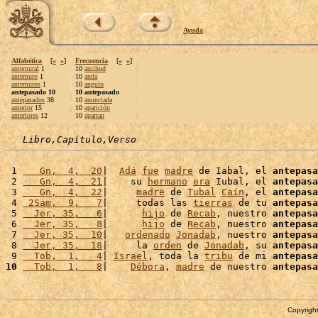
Ayuda
Alfabética
[
«
»
]
Frecuencia
[
«
»
]
antemural
1
10
amihud
antemuro
1
10
anda
antemuros
1
10
angulo
antepasado 10
10 antepasado
antepasados
38
10
anunciada
anterior
15
10
aparición
anteriores
12
10
apartan
Libro,Capítulo,Verso
 1 
   Gn,  4,  20
|  
Adá
fue
madre
 de Iabal, el 
antepasa
 2 
   Gn,  4,  21
|    su 
hermano
era
 Iubal, el 
antepasa
 3 
   Gn,  4,  22
|     
madre
 de 
Tubal
Caín
, el 
antepasa
 4 
 2Sam,  9,   7
|     todas las 
tierras
 de tu 
antepasa
 5 
  Jer, 35,   6
|      
hijo
 de 
Recab
, nuestro 
antepasa
 6 
  Jer, 35,   8
|      
hijo
 de 
Recab
, nuestro 
antepasa
 7 
  Jer, 35,  10
|   
ordenado
Jonadab
, nuestro 
antepasa
 8 
  Jer, 35,  18
|     la 
orden
 de 
Jonadab
, su 
antepasa
 9 
  Tob,  1,   4
| 
Israel
, toda la 
tribu
 de mi 
antepasa
10
  Tob,  1,   8
|    
Débora
, 
madre
 de nuestro 
antepasa
Copyright