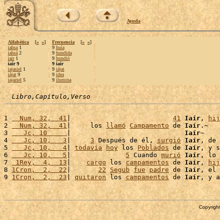
Ayuda
Alfabética
[
«
»
]
Frecuencia
[
«
»
]
iahsa
1
9
huía
iahsá
2
9
hundida
iair
1
9
hundió
iaír 9
9 iaír
iajasiel
1
9
iájat
iájat
9
9
idea
iajaziel
5
9
ilumina
Libro,Capítulo,Verso
1 
  Num, 32,  41
|                          
41
Iaír
, 
hij
2 
  Num, 32,  41
|     los 
llamó
Campamento
 de 
Iaír
.~

3 
   Jc, 10     
|                             
Iaír
~

4 
   Jc, 10,   3
|     
3
 Después de él, 
surgió
Iaír
, de 
5 
   Jc, 10,   4
| 
todavía
hoy
 los 
Poblados
 de 
Iaír
, y s
6 
   Jc, 10,   5
|              
5
 Cuando 
murió
Iaír
, lo 
7 
 1Rey,  4,  13
|    
cargo
 los 
campamentos
 de 
Iaír
, 
hij
8 
1Cron,  2,  22
|       
22
Segub
fue
padre
 de 
Iaír
, el 
9 
1Cron,  2,  23
| 
quitaron
 los 
campamentos
 de 
Iaír
, y a
Copyright