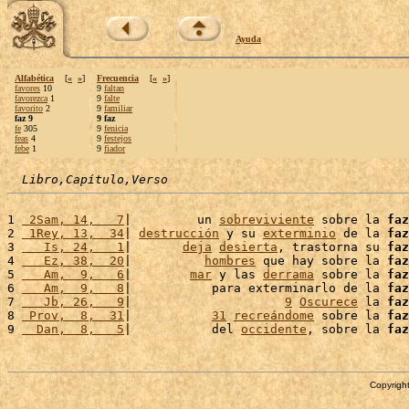
Ayuda
Alfabética
[
«
»
]
Frecuencia
[
«
»
]
favores
10
9
faltan
favorezca
1
9
falte
favorito
2
9
familiar
faz 9
9 faz
fe
305
9
fenicia
feas
4
9
festejos
febe
1
9
fiador
Libro,Capítulo,Verso
1 
 2Sam, 14,   7
|         un 
sobreviviente
 sobre la 
faz
2 
 1Rey, 13,  34
| 
destrucción
 y su 
exterminio
 de la 
faz
3 
   Is, 24,   1
|       
deja
desierta
, trastorna su 
faz
4 
   Ez, 38,  20
|          
hombres
 que hay sobre la 
faz
5 
   Am,  9,   6
|        
mar
 y las 
derrama
 sobre la 
faz
6 
   Am,  9,   8
|           para exterminarlo de la 
faz
7 
   Jb, 26,   9
|                     
9
Oscurece
 la 
faz
8 
 Prov,  8,  31
|           
31
recreándome
 sobre la 
faz
9 
  Dan,  8,   5
|           del 
occidente
, sobre la 
faz
Copyright