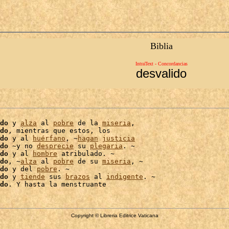
Biblia
IntraText - Concordancias
desvalido
do
 y 
alza
 al 
pobre
 de la 
miseria
,

do
, mientras que estos, los

do
 y al 
huérfano
, ~
hagan
justicia
do
 ~y no 
desprecie
 su 
plegaria
. ~

do
 y al 
hombre
 atribulado. ~

do
, ~
alza
 al 
pobre
 de su 
miseria
, ~

do
 y del 
pobre
. ~

do
 y 
tiende
 sus 
brazos
 al 
indigente
. ~

do
Copyright © Libreria Editrice Vaticana