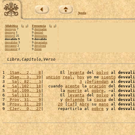
Ayuda
Alfabética
[
«
»
]
Frecuencia
[
«
»
]
destruyes
7
9
destinadas
destruyo
1
9
destinó
destruyó
25
9
destruirlos
desvalido 9
9 desvalido
desvalidos
3
9
devastados
desvanece
2
9
devolverá
desvanecer
2
9
dieran
Libro,Capítulo,Verso
1 
 1Sam,  2,   8
|       El 
levanta
 del 
polvo
 al 
desvali
2 
 2Sam,  3,  39
| 
unción
real
, 
hoy
 yo me 
siento
desvali
3 
  Sal, 82,   3
|               
3
 ¡
Defiendan
 al 
desvali
4 
  Sal,102,  18
|  cuando 
acepte
 la 
oración
 del 
desvali
5 
  Sal,109,  16
|       la 
muerte
 al 
pobre
, ~al 
desvali
6 
  Sal,113,   7
|       El 
levanta
 del 
polvo
 al 
desvali
7 
 Prov, 31,   9
|       y 
defiende
 la 
causa
 del 
desvali
8 
 Prov, 31,  20
|      
20
 [
Caf
] 
Abre
 su 
mano
 al 
desvali
9 
 CJer,  0,  27
|      repartirla al 
pobre
 y al 
desvali