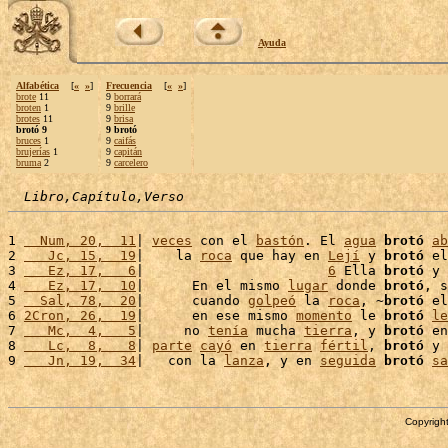
Ayuda
Alfabética
[
«
»
]
Frecuencia
[
«
»
]
brote
11
9
borrará
broten
1
9
brille
brotes
11
9
brisa
brotó 9
9 brotó
bruces
1
9
caifás
brujerías
1
9
capitán
bruma
2
9
carcelero
Libro,Capítulo,Verso
1 
  Num, 20,  11
| 
veces
 con el 
bastón
. El 
agua
brotó
ab
2 
   Jc, 15,  19
|    la 
roca
 que hay en 
Lejí
 y 
brotó
 el
3 
   Ez, 17,   6
|                       
6
 Ella 
brotó
 y 
4 
   Ez, 17,  10
|      En el mismo 
lugar
 donde 
brotó
, s
5 
  Sal, 78,  20
|      cuando 
golpeó
 la 
roca
, ~
brotó
 el
6 
2Cron, 26,  19
|      en ese mismo 
momento
 le 
brotó
le
7 
   Mc,  4,   5
|     no 
tenía
 mucha 
tierra
, y 
brotó
 en
8 
   Lc,  8,   8
| 
parte
cayó
 en 
tierra
fértil
, 
brotó
 y 
9 
   Jn, 19,  34
|   con la 
lanza
, y en 
seguida
brotó
sa
Copyright