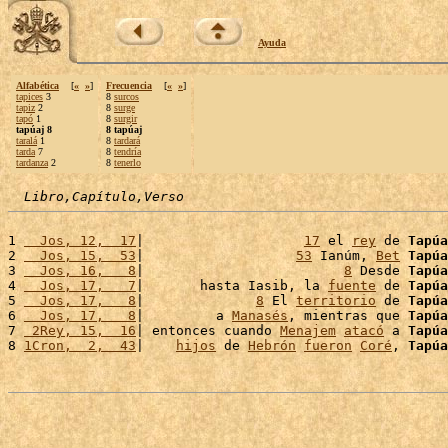
Ayuda
Alfabética
[
«
»
]
Frecuencia
[
«
»
]
tapices
3
8
surcos
tapiz
2
8
surge
tapó
1
8
surgir
tapúaj 8
8 tapúaj
taralá
1
8
tardará
tarda
7
8
tendría
tardanza
2
8
tenerlo
Libro,Capítulo,Verso
1 
  Jos, 12,  17
|                    
17
 el 
rey
 de 
Tapúa
2 
  Jos, 15,  53
|                   
53
 Ianúm, 
Bet
Tapúa
3 
  Jos, 16,   8
|                         
8
 Desde 
Tapúa
4 
  Jos, 17,   7
|       hasta Iasib, la 
fuente
 de 
Tapúa
5 
  Jos, 17,   8
|              
8
 El 
territorio
 de 
Tapúa
6 
  Jos, 17,   8
|         a 
Manasés
, mientras que 
Tapúa
7 
 2Rey, 15,  16
| entonces cuando 
Menajem
atacó
 a 
Tapúa
8 
1Cron,  2,  43
|    
hijos
 de 
Hebrón
fueron
Coré
, 
Tapúa