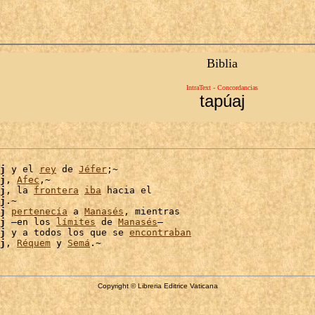
Biblia
IntraText - Concordancias
tapúaj
j
 y el 
rey
 de 
Jéfer
;~

j
, 
Afec
,~

j
, la 
frontera
iba
 hacia el

j
.~

j
pertenecía
 a 
Manasés
, mientras

j
 –en los 
límites
 de 
Manasés
–

j
 y a todos los que se 
encontraban
j
, 
Réquem
 y 
Semá
Copyright © Libreria Editrice Vaticana