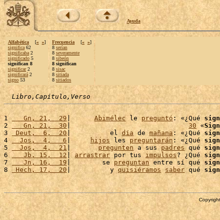
Ayuda
Alfabética
[
«
»
]
Frecuencia
[
«
»
]
significa
62
8
serían
significaba
2
8
severamente
significado
5
8
sibeón
significan 8
8 significan
significar
2
8
sisac
significará
2
8
sitiada
signo
53
8
sitiados
Libro,Capítulo,Verso
1 
   Gn, 21,  29
|      
Abimélec
 le 
preguntó
: «¿Qué 
sign
2 
   Gn, 21,  30
|                              
30
 «
Sign
3 
 Deut,  6,  20
|          el 
día
 de 
mañana
: «¿Qué 
sign
4 
  Jos,  4,   6
|     
hijos
 les 
preguntarán
: «¿Qué 
sign
5 
  Jos,  4,  21
|       
pregunten
 a sus 
padres
 qué 
sign
6 
   Jb, 15,  12
| 
arrastrar
 por tus 
impulsos
? ¿Qué 
sign
7 
   Jn, 16,  19
|        se 
preguntan
 entre sí qué 
sign
8 
 Hech, 17,  20
|          y 
quisiéramos
saber
 qué 
sign
Copyright