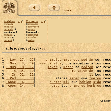
Ayuda
Alfabética
[
«
»
]
Frecuencia
[
«
»
]
rescatada
4
8
renegados
rescatadas
1
8
renovación
rescatado
11
8
reparto
rescatados 8
8 rescatados
rescátame
2
8
reservarán
rescatar
13
8
residían
rescatará
2
8
resiste
Libro,Capítulo,Verso
1 
  Lev, 27,  27
|     
animales
impuros
, 
podrán
 ser 
resc
2 
  Num,  3,  49
| 
primogénitos
, que excedían a los 
resc
3 
  Num, 18,  17
|      
mayor
 y 
menor
 no 
podrán
 ser 
resc
4 
   Is, 35,  10
|                  
10
volverán
 los 
resc
5 
   Is, 51,  11
|                           
11
 Los 
resc
6 
 1Ped,  1,  18
|         Ustedes 
saben
 que 
fueron
resc
7 
 Apoc, 14,   3
|       
cuatro
mil
 que 
habían
sido
resc
8 
 Apoc, 14,   4
|        
sido
 los 
primeros
hombres
resc
Copyright