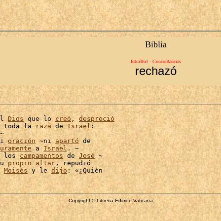
Biblia
IntraText - Concordancias
rechazó
l 
Dios
 que lo 
creó
, 
despreció
 toda la 
raza
 de 
Israel
:

~

i 
oración
 ~ni 
apartó
 de

uramente
 a 
Israel
. ~

 los 
campamentos
 de 
José
 ~

u 
propio
altar
, repudió

 
Moisés
 y le 
dijo
Copyright © Libreria Editrice Vaticana