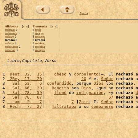
Ayuda
Alfabética
[
«
»
]
Frecuencia
[
«
»
]
rechazas
2
8
rajab
rechazaste
3
8
recaiga
rechazo
2
8
rechaces
rechazó 8
8 rechazó
rechina
1
8
rechinar
rechinaban
2
8
recibida
rechinan
3
8
recogerá
Libro,Capítulo,Verso
1 
 Deut, 32,  15
|    
obeso
 y 
corpulento
!–. El 
rechazó
 a
2 
 2Rey, 17,  20
|               
20
 Y el 
Señor
rechazó
 a
3 
  Sal, 53,   6
| 
confundido
, porque 
Dios
 los 
rechazó
. 
4 
  Sal, 66,  20
|   
Bendito
 sea 
Dios
, ~que no 
rechazó
 m
5 
  Sal, 78,  59
|    
llenó
 de 
indignación
, ~y 
rechazó
d
6 
  Sal, 78,  67
|                          
67
Rechazó
 a
7 
  Lam,  2,   7
|           
7
 [
Zain
] El 
Señor
rechazó
 s
8 
 Hech,  7,  27
|   
maltrataba
 a su 
compañero
rechazó
 a