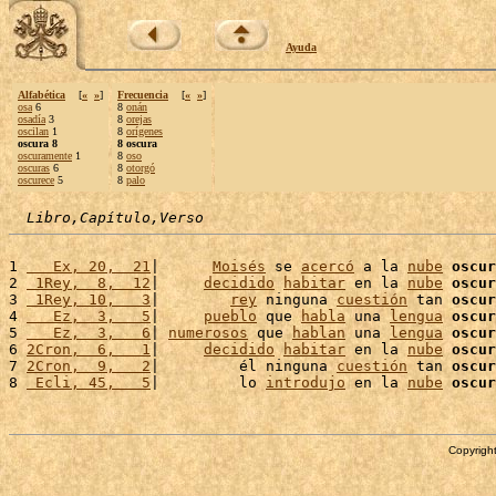
Ayuda
Alfabética
[
«
»
]
Frecuencia
[
«
»
]
osa
6
8
onán
osadía
3
8
orejas
oscilan
1
8
orígenes
oscura 8
8 oscura
oscuramente
1
8
oso
oscuras
6
8
otorgó
oscurece
5
8
palo
Libro,Capítulo,Verso
1 
   Ex, 20,  21
|      
Moisés
 se 
acercó
 a la 
nube
oscur
2 
 1Rey,  8,  12
|     
decidido
habitar
 en la 
nube
oscur
3 
 1Rey, 10,   3
|        
rey
 ninguna 
cuestión
 tan 
oscur
4 
   Ez,  3,   5
|     
pueblo
 que 
habla
 una 
lengua
oscur
5 
   Ez,  3,   6
| 
numerosos
 que 
hablan
 una 
lengua
oscur
6 
2Cron,  6,   1
|     
decidido
habitar
 en la 
nube
oscur
7 
2Cron,  9,   2
|         él ninguna 
cuestión
 tan 
oscur
8 
 Ecli, 45,   5
|         lo 
introdujo
 en la 
nube
oscur
Copyright