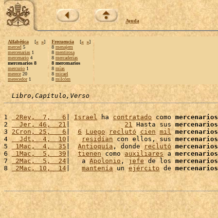
Ayuda
Alfabética
[
«
»
]
Frecuencia
[
«
»
]
merced
5
8
menajem
mercenarias
1
8
mentirosa
mercenario
4
8
mercaderías
mercenarios 8
8 mercenarios
mercurio
1
8
mías
merece
20
8
micael
merecedor
1
8
milcóm
Libro,Capítulo,Verso
1 
 2Rey,  7,   6
| 
Israel
 ha 
contratado
 como 
mercenarios
2 
  Jer, 46,  21
|              
21
 Hasta sus 
mercenarios
3 
2Cron, 25,   6
|  
6
Luego
reclutó
cien
mil
mercenarios
4 
  Jdt,  4,  10
|   
residían
 con ellos, sus 
mercenarios
5 
 1Mac,  4,  35
|  
Antioquía
, donde 
reclutó
mercenarios
6 
 1Mac,  5,  39
|  
tienen
 como 
auxiliares
 a 
mercenarios
7 
 2Mac,  5,  24
|   a 
Apolonio
, 
jefe
 de los 
mercenarios
8 
 2Mac, 10,  14
|   
mantenía
 un 
ejército
 de 
mercenarios