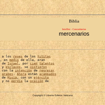
Biblia
IntraText - Concordancias
mercenarios
 a los 
reyes
 de los 
hititas
, en 
medio
 de ella, eran

 de 
Israel
, por 
cien
talentos
 y 
esclavos
, se 
vistieron
 con la 
intención
 de 
regresar
árabes
. 
Ahora
 están 
acampados
 de 
Misia
, con un 
ejército
 y no 
perdía
 la 
ocasión
Copyright © Libreria Editrice Vaticana