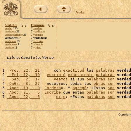
Ayuda
Alfabética
[
«
»
]
Frecuencia
[
«
»
]
verdad
215
7
vendían
verdadera
33
7
vendieron
verdaderamente
29
7
vengado
verdaderas 7
7 verdaderas
verdadero
39
7
victorias
verdaderos
11
7
vigencia
verdades
2
7
viniera
Libro,Capítulo,Verso
1 
 Prov, 22,  21
|     con 
exactitud
 las 
palabras
verdad
2 
  Ecl, 12,  10
|  
escribió
exactamente
palabras
verdad
3 
  Sab,  2,  17
|     
Veamos
 si sus 
palabras
son
verdad
4 
 DnGr,  3,  27
|  nosotros, todas tus 
obras
son
verdad
5 
 Apoc, 19,   9
| 
Cordero
». Y 
agregó
: «Estas 
son
verdad
6 
 Apoc, 21,   5
| 
Escribe
 que estas 
palabras
son
verdad
7 
 Apoc, 22,   6
|      
dijo
: «Estas 
palabras
son
verdad
Copyright