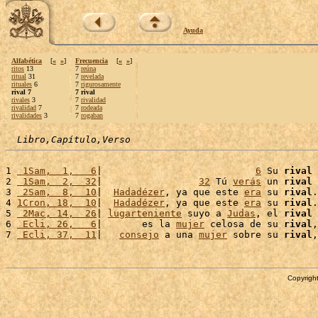
Ayuda
Alfabética
[
«
»
]
Frecuencia
[
«
»
]
ritos
13
7
reúna
ritual
31
7
revelada
rituales
6
7
rigurosamente
rival 7
7 rival
rivales
3
7
rivalidad
rivalidad
7
7
rodeada
rivalidades
3
7
rogaban
Libro,Capítulo,Verso
1 
 1Sam,  1,   6
|                           
6
 Su 
rival
 
2 
 1Sam,  2,  32
|                 
32
 Tú 
verás
 un 
rival
 
3 
 2Sam,  8,  10
|  
Hadadézer
, ya que este 
era
 su 
rival
.
4 
1Cron, 18,  10
|  
Hadadézer
, ya que este 
era
 su 
rival
.
5 
 2Mac, 14,  26
| 
lugarteniente
 suyo a 
Judas
, el 
rival
 
6 
 Ecli, 26,   6
|       es la 
mujer
 celosa de su 
rival
,
7 
 Ecli, 37,  11
|   
consejo
 a una 
mujer
 sobre su 
rival
,
Copyright