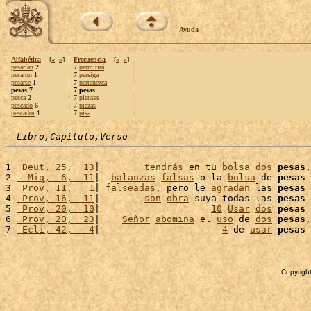
Ayuda
Alfabética
[
«
»
]
Frecuencia
[
«
»
]
pesarían
2
7
permitirá
pesaron
1
7
persiga
pesarse
1
7
pertenezca
pesas 7
7 pesas
pesca
2
7
pienses
pescado
6
7
piezas
pescador
1
7
pisa
Libro,Capítulo,Verso
1 
 Deut, 25,  13
|        
tendrás
 en tu 
bolsa
dos
pesas
,
2 
  Miq,  6,  11
|  
balanzas
falsas
 o la 
bolsa
 de 
pesas
 
3 
 Prov, 11,   1
| 
falseadas
, pero le 
agradan
 las 
pesas
4 
 Prov, 16,  11
|        
son
obra
 suya todas las 
pesas
 
5 
 Prov, 20,  10
|                    
10
Usar
dos
pesas
 
6 
 Prov, 20,  23
|    
Señor
abomina
 el 
uso
 de 
dos
pesas
,
7 
 Ecli, 42,   4
|                      
4
 de 
usar
pesas
 
Copyright