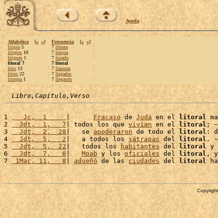
Ayuda
Alfabética
[
«
»
]
Frecuencia
[
«
»
]
litigio
5
7
librara
litigios
10
7
limpia
litigues
1
7
lisiado
litoral 7
7 litoral
litro
13
7
llanuras
litros
22
7
llegados
liturgia
1
7
llegando
Libro,Capítulo,Verso
1 
   Jc,  1     
|      
Fracaso
 de 
Judá
 en el 
litoral
 ma
2 
  Jdt,  1,   7
| todos los que 
vivían
 en el 
litoral
; ~

3 
  Jdt,  2,  28
|   se 
apoderaron
 de todo el 
litoral
: d
4 
  Jdt,  5,   2
|   a todos los 
sátrapas
 del 
litoral
. ~

5 
  Jdt,  5,  22
|   todos los 
habitantes
 del 
litoral
 y 
6 
  Jdt,  7,   8
|   
Moab
 y los 
oficiales
 del 
litoral
, y
7 
 1Mac, 11,   8
| 
adueñó
 de las 
ciudades
 del 
litoral
 ha
Copyright