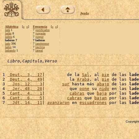
Ayuda
Alfabética
[
«
»
]
Frecuencia
[
«
»
]
ladá
1
7
justificados
ladán
8
7
juzgarán
ladera
6
7
juzgue
laderas 7
7 laderas
lado
396
7
laméntense
lados
14
7
lascivia
ladrando
1
7
lateral
Libro,Capítulo,Verso
1 
 Deut,  3,  17
|         de la 
Sal
, al 
pie
 de las 
lade
2 
 Deut,  4,  49
|          la 
Arabá
, al 
pie
 de las 
lade
3 
  Jos, 12,   3
|       
sur
 hasta más 
abajo
 de las 
lade
4 
  Jer, 48,  28
|          que 
pone
 su 
nido
 en las 
lade
5 
 Cant,  4,   1
|          
cabras
 que 
baja
 por las 
lade
6 
 Cant,  6,   5
|         
cabras
 que 
bajan
 por las 
lade
7 
  Jdt, 14,  11
| 
avanzaron
 en 
escuadrones
 por las 
lade
Copyright