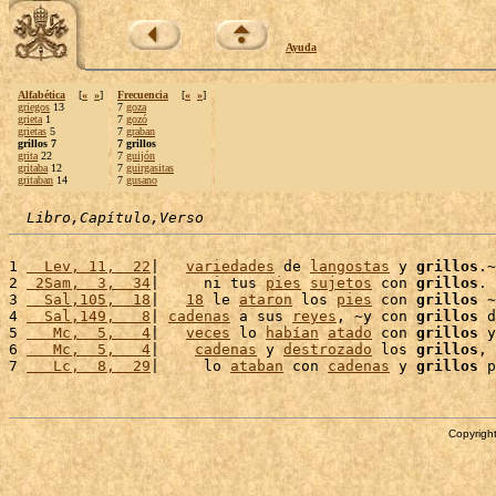
Ayuda
Alfabética
[
«
»
]
Frecuencia
[
«
»
]
griegos
13
7
goza
grieta
1
7
gozó
grietas
5
7
graban
grillos 7
7 grillos
grita
22
7
guijón
gritaba
12
7
guirgasitas
gritaban
14
7
gusano
Libro,Capítulo,Verso
1 
  Lev, 11,  22
|   
variedades
 de 
langostas
 y 
grillos
.~

2 
 2Sam,  3,  34
|     ni tus 
pies
sujetos
 con 
grillos
. 
3 
  Sal,105,  18
|   
18
 le 
ataron
 los 
pies
 con 
grillos
 ~
4 
  Sal,149,   8
| 
cadenas
 a sus 
reyes
, ~y con 
grillos
 d
5 
   Mc,  5,   4
|   
veces
 lo 
habían
atado
 con 
grillos
 y
6 
   Mc,  5,   4
|    
cadenas
 y 
destrozado
 los 
grillos
, 
7 
   Lc,  8,  29
|     lo 
ataban
 con 
cadenas
 y 
grillos
 p
Copyright