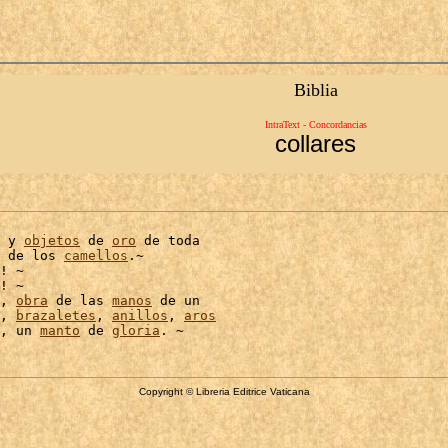
Biblia
IntraText - Concordancias
collares
 y 
objetos
 de 
oro
 de toda

 de los 
camellos
.~

! ~

! ~

, 
obra
 de las 
manos
 de un

, 
brazaletes
, 
anillos
, 
aros
, un 
manto
 de 
gloria
Copyright © Libreria Editrice Vaticana