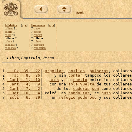
Ayuda
Alfabética
[
«
»
]
Frecuencia
[
«
»
]
colinas
51
7
clavó
colirio
1
7
cocida
collar
10
7
cohélet
collares 7
7 collares
colma
4
7
colmó
colmada
4
7
colocado
colmadas
2
7
combatían
Libro,Capítulo,Verso
1 
   Ex, 35,  22
| 
argollas
, 
anillos
, 
pulseras
, 
collares
2 
   Jc,  8,  26
|     y sin 
contar
 tampoco los 
collares
3 
 Cant,  1,  10
|   
aros
 y tu 
cuello
 entre los 
collares
4 
 Cant,  4,   9
|   con una 
sola
vuelta
 de tus 
collares
5 
 Cant,  7,   2
|      de tus 
caderas
son
 como 
collares
6 
  Jdt, 10,   4
| calzó las 
sandalias
, se 
puso
collares
7 
 Ecli,  6,  29
|    un 
refugio
poderoso
 y sus 
collares