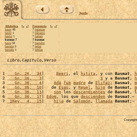
Ayuda
Alfabética
[
«
»
]
Frecuencia
[
«
»
]
bases
49
7
balanzas
baslit
1
7
bálsamo
baslut
1
7
bañará
basmat 7
7 basmat
basta
50
7
bastidor
bastaba
3
7
bebai
bastado
1
7
bebían
Libro,Capítulo,Verso
1 
   Gn, 26,  34
|     
Beerí
, el 
hitita
, y con 
Basmat
, 
h
2 
   Gn, 36,   3
|                       
3
 y a 
Basmat
, 
h
3 
   Gn, 36,   4
|    
Adá
fue
madre
 de 
Elifaz
; 
Basmat
, 
m
4 
   Gn, 36,  10
|   de 
Esaú
, y 
Reuel
, 
hijo
 de 
Basmat
, 
m
5 
   Gn, 36,  13
|    
son
 los 
descendientes
 de 
Basmat
, l
6 
   Gn, 36,  17
| 
Edom
, los que 
descienden
 de 
Basmat
.~

7 
 1Rey,  4,  15
|    
hija
 de 
Salomón
, 
llamada
Basmat
Copyright