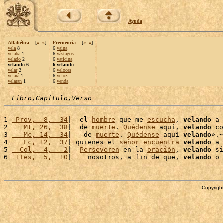
Ayuda
Alfabética
[
«
»
]
Frecuencia
[
«
»
]
vela
8
6
vaina
velaba
1
6
vástagos
velado
2
6
vaticina
velando 6
6 velando
velar
2
6
veloces
velará
1
6
veloz
velaran
1
6
venda
Libro,Capítulo,Verso
1 
 Prov,  8,  34
|  el 
hombre
 que me 
escucha
, 
velando
 a 
2 
   Mt, 26,  38
|  de 
muerte
. 
Quédense
 aquí, 
velando
 co
3 
   Mc, 14,  34
|   de 
muerte
. 
Quédense
 aquí 
velando
».~

4 
   Lc, 12,  37
| quienes el 
señor
encuentra
velando
 a 
5 
  Col,  4,   2
|  
Perseveren
 en la 
oración
, 
velando
 si
6 
 1Tes,  5,  10
|    nosotros, a fin de que, 
velando
 o 
Copyright