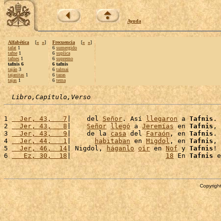
Ayuda
Alfabética
[
«
»
]
Frecuencia
[
«
»
]
tafat
1
6
sumergido
tafne
1
6
suplica
tafnes
1
6
supremo
tafnis 6
6 tafnis
taján
3
6
talmai
tajanitas
1
6
tazas
tajas
1
6
tema
Libro,Capítulo,Verso
1 
  Jer, 43,   7
|    del 
Señor
. Así 
llegaron
 a 
Tafnis
. 
2 
  Jer, 43,   8
|    
Señor
llegó
 a 
Jeremías
 en 
Tafnis
, 
3 
  Jer, 43,   9
|    de la 
casa
 del 
Faraón
, en 
Tafnis
. 
4 
  Jer, 44,   1
|      
habitaban
 en 
Migdol
, en 
Tafnis
, 
5 
  Jer, 46,  14
| Nigdol, 
háganlo
oír
 en 
Nof
 y 
Tafnis
! 
6 
   Ez, 30,  18
|                        
18
 En 
Tafnis
 e
Copyright