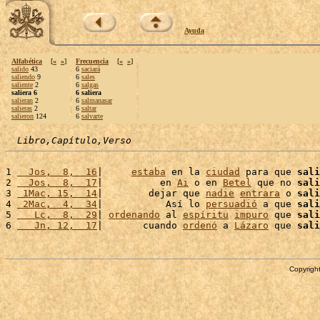
Ayuda
Alfabética
[
«
»
]
Frecuencia
[
«
»
]
salido
43
6
saciará
saliendo
9
6
sales
saliente
2
6
salgas
saliera 6
6 saliera
salieran
2
6
salmanasar
salieras
2
6
saltar
salieron
124
6
salvarte
Libro,Capítulo,Verso
1 
  Jos,  8,  16
|     
estaba
 en la 
ciudad
 para que 
sali
2 
  Jos,  8,  17
|          en 
Ai
 o en 
Betel
 que no 
sali
3 
 1Mac, 15,  14
|        dejar que 
nadie
entrara
 o 
sali
4 
 2Mac,  4,  34
|           Así lo 
persuadió
 a que 
sali
5 
   Lc,  8,  29
| 
ordenando
 al 
espíritu
impuro
 que 
sali
6 
   Jn, 12,  17
|       cuando 
ordenó
 a 
Lázaro
 que 
sali
Copyright